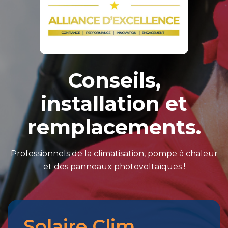
Conseils,
installation et
remplacements.
Professionnels de la climatisation, pompe à chaleur
et des panneaux photovoltaïques !
Solaire Clim
Merci