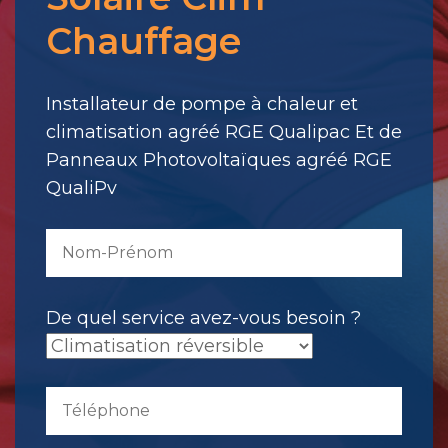
pour
Chauffage
votre
message.
Il
Installateur de pompe à chaleur et
a
climatisation agréé RGE Qualipac Et de
été
Panneaux Photovoltaïques agréé RGE
envoyé.
QualiPv
De quel service avez-vous besoin ?