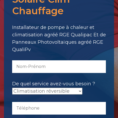
pour
Chauffage
votre
message.
Il
Installateur de pompe à chaleur et
a
climatisation agréé RGE Qualipac Et de
été
Panneaux Photovoltaïques agréé RGE
envoyé.
QualiPv
De quel service avez-vous besoin ?