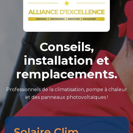
Conseils,
installation et
remplacements.
Professionnels de la climatisation, pompe à chaleur
et des panneaux photovoltaïques !
Solaire Clim
Merci