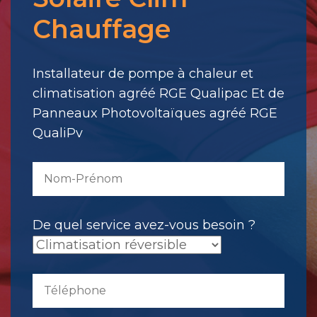
pour
Chauffage
votre
message.
Il
Installateur de pompe à chaleur et
a
climatisation agréé RGE Qualipac Et de
été
Panneaux Photovoltaïques agréé RGE
envoyé.
QualiPv
De quel service avez-vous besoin ?