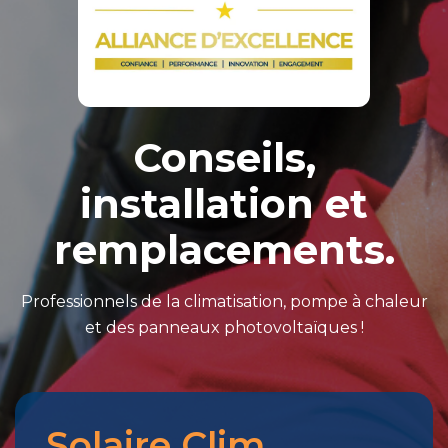
Conseils,
installation et
remplacements.
Professionnels de la climatisation, pompe à chaleur
et des panneaux photovoltaïques !
Solaire Clim
Merci