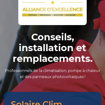
Conseils,
installation et
remplacements.
Professionnels de la climatisation, pompe à chaleur
et des panneaux photovoltaïques !
Solaire Clim
Merci