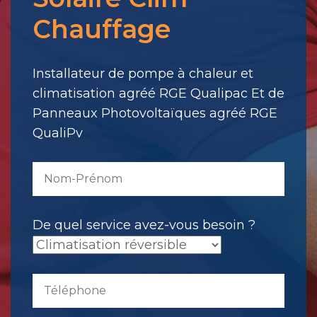
pour
Chauffage
votre
message.
Il
Installateur de pompe à chaleur et
a
climatisation agréé RGE Qualipac Et de
été
Panneaux Photovoltaïques agréé RGE
envoyé.
QualiPv
De quel service avez-vous besoin ?